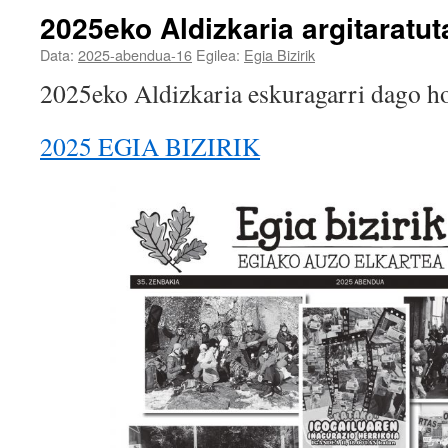
2025eko Aldizkaria argitaratut
Data:
2025-abendua-16
Egilea:
Egia Bizirik
2025eko Aldizkaria eskuragarri dago h
2025 EGIA BIZIRIK