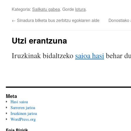
Kategoria:
Sailkatu gabea
. Gorde
lotura
.
←
Sinadura bilketa bus zerbitzu egokiaren alde
Donostiako 
Utzi erantzuna
Iruzkinak bidaltzeko
saioa hasi
behar du
Meta
Hasi saioa
Sarreren jarioa
Iruzkinen jarioa
WordPress.org
Egia Bizirik