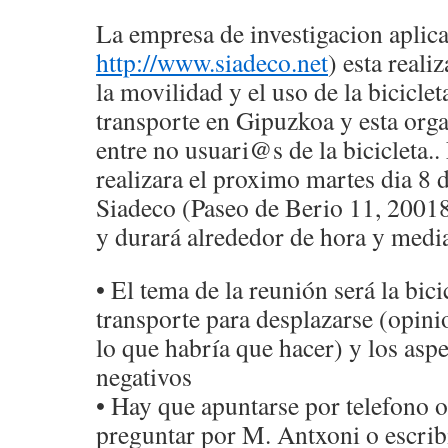
La empresa de investigacion aplic
http://www.siadeco.net
) esta reali
la movilidad y el uso de la bicicl
transporte en Gipuzkoa y esta org
entre no usuari@s de la bicicleta..
realizara el proximo martes dia 8 d
Siadeco (Paseo de Berio 11, 20018
y durará alrededor de hora y medi
• El tema de la reunión será la bi
transporte para desplazarse (opinio
lo que habría que hacer) y los aspe
negativos
• Hay que apuntarse por telefono 
preguntar por M. Antxoni o escrib