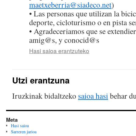
maetxeberria@siadeco.net
)
• Las personas que utilizan la bici
deporte, cicloturismo o en pista 
• Agradeceriamos que se extendiera
amig@s, y conocid@s
Hasi saioa erantzuteko
Utzi erantzuna
Iruzkinak bidaltzeko
saioa hasi
behar du
Meta
Hasi saioa
Sarreren jarioa