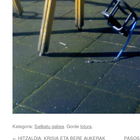
Kategoria:
Sailkatu gabea
. Gorde
lotura
.
←
HITZALDIA: KRISIA ETA BERE AUKERAK
PASOS