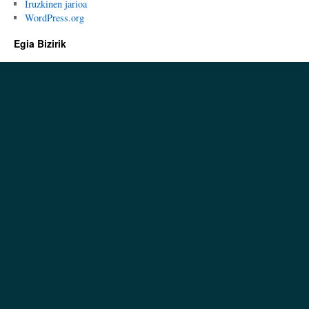
Iruzkinen jarioa
WordPress.org
Egia Bizirik