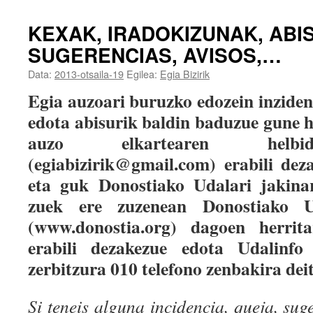
KEXAK, IRADOKIZUNAK, AB
SUGERENCIAS, AVISOS,…
Data:
2013-otsaila-19
Egilea:
Egia Bizirik
Egia auzoari buruzko edozein inziden
edota abisurik baldin baduzue gune h
auzo elkartearen helbid
(egiabizirik@gmail.com) erabili dez
eta guk Donostiako Udalari jakinar
zuek ere zuzenean Donostiako 
(www.donostia.org) dagoen herrita
erabili dezakezue edota Udalinfo 
zerbitzura 010 telefono zenbakira dei
Si teneis alguna incidencia, queja, sug