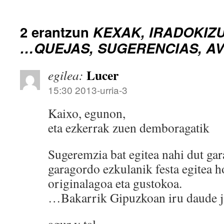
2 erantzun
KEXAK, IRADOKIZ
…QUEJAS, SUGERENCIAS, AV
Lucer
egilea:
15:30 2013-urria-3
Kaixo, egunon,
eta ezkerrak zuen demboragatik
Sugeremzia bat egitea nahi dut gar
garagordo ezkulanik festa egitea h
originalagoa eta gustokoa.
…Bakarrik Gipuzkoan iru daude 