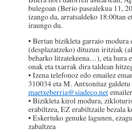
bulegoan (Berio pasealekua 11, 2
izango da, arratsaldeko 18:00tan e
iraungo du.
• Bertan bizikleta garraio modura 
(desplazatzeko) dituzun iritziak (
beharko litzatekeena…), eta hura 
onak eta txarrak dira taldean hitz
• Izena telefonoz edo emailez ema
310034 eta M. Antxonitaz galdetu
maetxeberria@siadeco.net
emailer
• Bizikleta kirol modura, zikloturi
erabiltzea, EZ erabiltzaile bezala 
• Eskertuko genuke lagunen, ezagu
zabaltzea