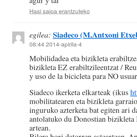
agur y tal
Hasi saioa erantzuteko
Siadeco (M.Antxoni Etxe
egilea:
08:44 2014-apirila-4
Mobilidadea eta bizikleta erabiltz
bizikleta EZ erabiltzileentzat / R
y uso de la bicicleta para NO usua
Siadeco ikerketa elkarteak (ikus
ht
mobilitatearen eta bizikleta garra
inguruko azterketa bat egiten ari da
antolatuko du Donostian bizikleta 
artean.
Bilera hori datorren asteartean, A