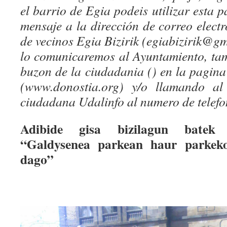
el barrio de Egia podeis utilizar esta 
mensaje a la dirección de correo elect
de vecinos Egia Bizirik (egiabizirik@gm
lo comunicaremos al Ayuntamiento, tamb
buzon de la ciudadania () en la pagin
(www.donostia.org) y/o llamando al 
ciudadana Udalinfo al numero de telefo
Adibide gisa bizilagun batek 
“Galdysenea parkean haur parkeko
dago”