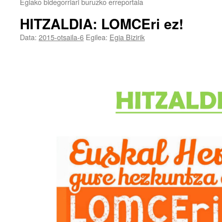
Egiako bidegorriari buruzko erreportaia
HITZALDIA: LOMCEri ez!
Data:
2015-otsaila-6
Egilea:
Egia Bizirik