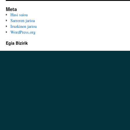
Meta
Hasi saioa
Sarreren jarioa
Iruzkinen jarioa
WordPress.org
Egia Bizirik