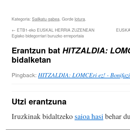
Kategoria:
Sailkatu gabea
. Gorde
lotura
.
←
ETB1-eko EUSKAL HERRIA ZUZENEAN
EUSKA
Egiako bidegorriari buruzko erreportaia
Erantzun bat
HITZALDIA: LOMC
bidalketan
Pingback:
HITZALDIA: LOMCEri ez! - Bonifazi
Utzi erantzuna
Iruzkinak bidaltzeko
saioa hasi
behar du