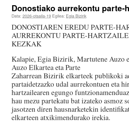
Donostiako aurrekontu parte-h
Data:
2026-otsaila-19
Egilea:
Egia Bizirik
DONOSTIAREN EREDU PARTE-HAR
AURREKONTU PARTE-HARTZAILE
KEZKAK
Kalapie, Egia Bizirik, Martutene Auzo e
Auzo Elkartea eta Parte
Zaharrean Bizirik elkarteek publikoki a
partaidetzazko udal aurrekontuen eta hi
hartzailearen egungo funtzionamenduaz
hau mezu partekatu bat izateko asmoz s
jasotzen diren hausnarketekin identifikat
elkarteen atxikimendurako irekia.