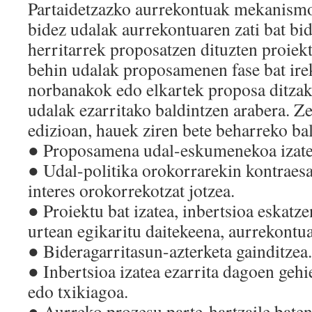
Partaidetzazko aurrekontuak mekanismo 
bidez udalak aurrekontuaren zati bat bi
herritarrek proposatzen dituzten proiek
behin udalak proposamenen fase bat irek
norbanakok edo elkartek proposa ditzake
udalak ezarritako baldintzen arabera. 
edizioan, hauek ziren bete beharreko ba
●​ Proposamena udal-eskumenekoa izate
●​ Udal-politika orokorrarekin kontraes
interes orokorrekotzat jotzea.
●​ Proiektu bat izatea, inbertsioa eskat
urtean egikaritu daitekeena, aurrekontua
●​ Bideragarritasun-azterketa gainditzea.
●​ Inbertsioa izatea ezarrita dagoen ge
edo txikiagoa.
●​ Aurreko prozesu parte-hartzaile bate