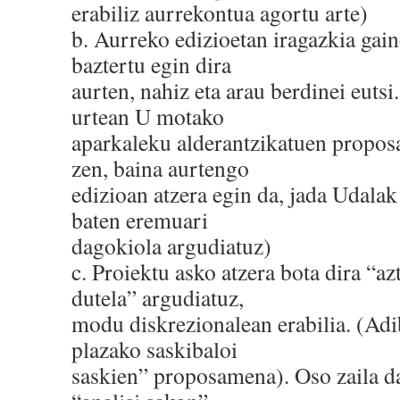
erabiliz aurrekontua agortu arte) ​
b.​ Aurreko edizioetan iragazkia gai
baztertu egin dira
aurten, nahiz eta arau berdinei eutsi
urtean U motako
aparkaleku alderantzikatuen propos
zen, baina aurtengo
edizioan atzera egin da, jada Udala
baten eremuari
dagokiola argudiatuz) ​
c.​ Proiektu asko atzera bota dira “a
dutela” argudiatuz,
modu diskrezionalean erabilia. (Adi
plazako saskibaloi
saskien” proposamena). Oso zaila da