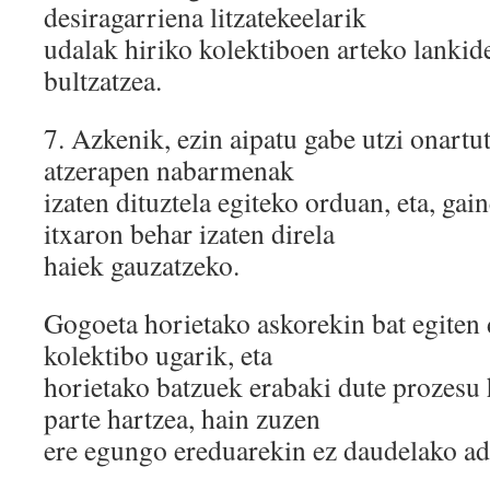
desiragarriena litzatekeelarik
udalak hiriko kolektiboen arteko lankide
bultzatzea.
7.​ Azkenik, ezin aipatu gabe utzi onart
atzerapen nabarmenak
izaten dituztela egiteko orduan, eta, gai
itxaron behar izaten direla
haiek gauzatzeko.
Gogoeta horietako askorekin bat egiten d
kolektibo ugarik, eta
horietako batzuek erabaki dute prozesu 
parte hartzea, hain zuzen
ere egungo ereduarekin ez daudelako ad