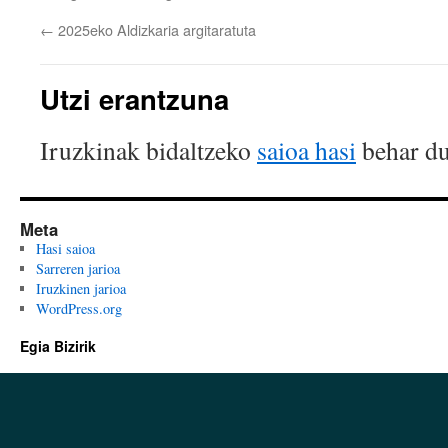
←
2025eko Aldizkaria argitaratuta
Utzi erantzuna
Iruzkinak bidaltzeko
saioa hasi
behar du
Meta
Hasi saioa
Sarreren jarioa
Iruzkinen jarioa
WordPress.org
Egia Bizirik