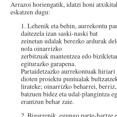
Arrazoi horiengatik, idatzi honi atxikita
eskatzen dugu:
1.​ Lehenik eta behin, aurrekontu pa
daitezela izan saski-naski bat
zeinetan udalak berezko ardurak del
nola oinarrizko
zerbitzuak mantentzea edo biziklet
egiturazko garapena.
Partaidetzazko aurrekontuak hiriari
dioten proiektu puntualak bultzatze
lirateke; oinarrizko beharrei, berri
batzuen bidez eta udal-plangintza e
erantzun behar zaie.
2.​ Bigarrenik, egungo parte-hartze 