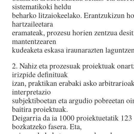
sistematikoki heldu
beharko litzaiokeelako. Erantzukizun ho
hartzaileetara
eramateak, prozesu horien zentzua desitx
mantentzearen
kudeaketa eskasa iraunarazten laguntzen
2.​ Nahiz eta prozesuak proiektuak onar
irizpide definituak
izan, praktikan erabaki asko arbitrarioa
interpretazio
subjektiboetan eta argudio pobreetan oi
baitira proiektuak.
Deigarria da ia 1000 proiektuetatik 123 
bozkatzeko fasera. Eta,