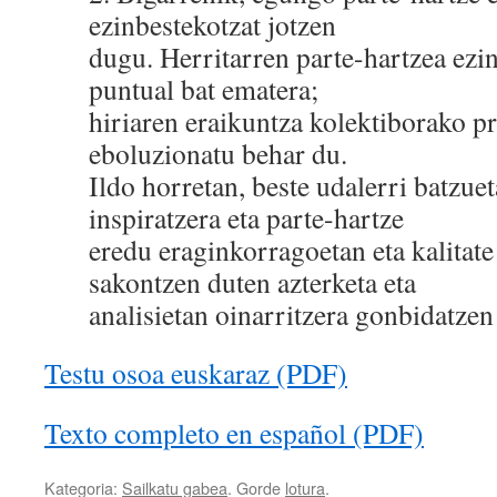
ezinbestekotzat jotzen
dugu. Herritarren parte-hartzea ezi
puntual bat ematera;
hiriaren eraikuntza kolektiborako pr
eboluzionatu behar du.
Ildo horretan, beste udalerri batzue
inspiratzera eta parte-hartze
eredu eraginkorragoetan eta kalitat
sakontzen duten azterketa eta
analisietan oinarritzera gonbidatzen
Testu osoa euskaraz (PDF)
Texto completo en español (PDF)
Kategoria:
Sailkatu gabea
. Gorde
lotura
.