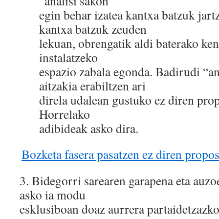
“analisi sakon”
egin behar izatea kantxa batzuk jart
kantxa batzuk zeuden
lekuan, obrengatik aldi baterako ken
instalatzeko
espazio zabala egonda. Badirudi “an
aitzakia erabiltzen ari
direla udalean gustuko ez diren pr
Horrelako
adibideak asko dira.
Bozketa fasera pasatzen ez diren prop
3.​ Bidegorri sarearen garapena eta auz
asko ia modu
esklusiboan doaz aurrera partaidetzazko