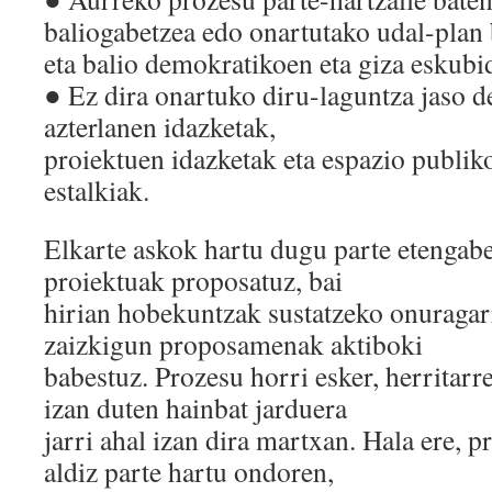
baliogabetzea edo onartutako udal-plan 
eta balio demokratikoen eta giza eskubid
●​ Ez dira onartuko diru-laguntza jaso d
azterlanen idazketak,
proiektuen idazketak eta espazio publik
estalkiak.
Elkarte askok hartu dugu parte etengab
proiektuak proposatuz, bai
hirian hobekuntzak sustatzeko onuragar
zaizkigun proposamenak aktiboki
babestuz. Prozesu horri esker, herritarr
izan duten hainbat jarduera
jarri ahal izan dira martxan. Hala ere, 
aldiz parte hartu ondoren,