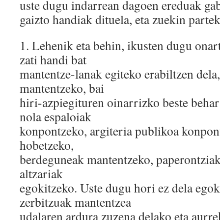
uste dugu indarrean dagoen ereduak gab
gaizto handiak dituela, eta zuekin parte
1.​ Lehenik eta behin, ikusten dugu onar
zati handi bat
mantentze-lanak egiteko erabiltzen dela
mantentzeko, bai
hiri-azpiegituren oinarrizko beste behar
nola espaloiak
konpontzeko, argiteria publikoa konpon
hobetzeko,
berdeguneak mantentzeko, paperontziak 
altzariak
egokitzeko. Uste dugu hori ez dela egok
zerbitzuak mantentzea
udalaren ardura zuzena delako eta aurre