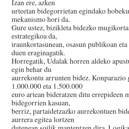
Izan ere, azken
urteetan bidegorrietan egindako hobekun
mekanismo hori da.
Gure ustez, bizikleta bidezko mugikort
estrategikoa da,
iraunkortasunean, osasun publikoan eta
duen eraginagatik.
Horregatik, Udalak horren aldeko apust
egin behar du
aurrekontu arrunten bidez. Konparazio 
1.000.000 eta 1.500.000
euro artean bideratzen ditu errepideen 
bidegorrien kasuan,
berriz, partaidetzazko aurrekontuen b
aurrera egitea lortzen
dutenean soilik mantentzen dira. Logika 