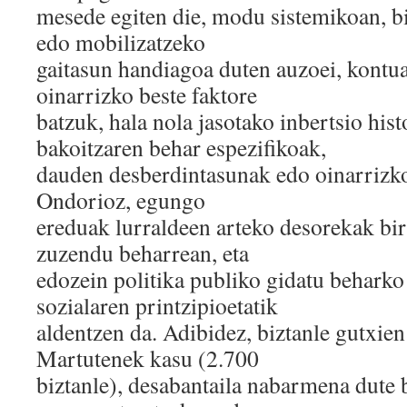
mesede egiten die, modu sistemikoan, b
edo mobilizatzeko
gaitasun handiagoa duten auzoei, kontu
oinarrizko beste faktore
batzuk, hala nola jasotako inbertsio his
bakoitzaren behar espezifikoak,
dauden desberdintasunak edo oinarrizko 
Ondorioz, egungo
ereduak lurraldeen arteko desorekak bir
zuzendu beharrean, eta
edozein politika publiko gidatu beharko 
sozialaren printzipioetatik
aldentzen da. Adibidez, biztanle gutxien
Martutenek kasu (2.700
biztanle), desabantaila nabarmena dute 