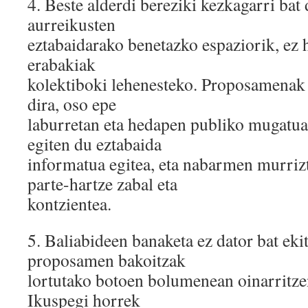
4.​ Beste alderdi bereziki kezkagarri bat
aurreikusten
eztabaidarako benetazko espaziorik, ez 
erabakiak
kolektiboki lehenesteko. Proposamenak
dira, oso epe
laburretan eta hedapen publiko mugatua
egiten du eztabaida
informatua egitea, eta nabarmen murriz
parte-hartze zabal eta
kontzientea.
5.​ Baliabideen banaketa ez dator bat eki
proposamen bakoitzak
lortutako botoen bolumenean oinarritzen
Ikuspegi horrek