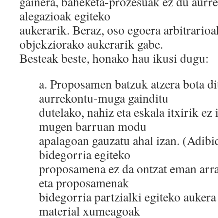
gainera, baheketa-prozesuak ez du aurre
alegazioak egiteko
aukerarik. Beraz, oso egoera arbitrarioa
objekziorako aukerarik gabe.
Besteak beste, honako hau ikusi dugu: ​
a.​ Proposamen batzuk atzera bota di
aurrekontu-muga gainditu
dutelako, nahiz eta eskala itxirik ez 
mugen barruan modu
apalagoan gauzatu ahal izan. (Adibi
bidegorria egiteko
proposamena ez da ontzat eman arra
eta proposamenak
bidegorria partzialki egiteko auker
material xumeagoak