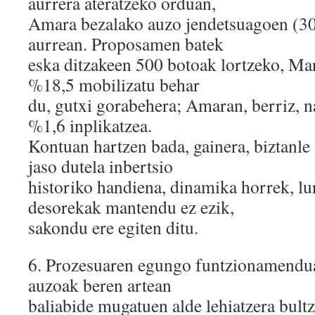
aurrera ateratzeko orduan,
Amara bezalako auzo jendetsuagoen (30
aurrean. Proposamen batek
eska ditzakeen 500 botoak lortzeko, Ma
%18,5 mobilizatu behar
du, gutxi gorabehera; Amaran, berriz, n
%1,6 inplikatzea.
Kontuan hartzen bada, gainera, biztanle
jaso dutela inbertsio
historiko handiena, dinamika horrek, lu
desorekak mantendu ez ezik,
sakondu ere egiten ditu.
6.​ Prozesuaren egungo funtzionamendua
auzoak beren artean
baliabide mugatuen alde lehiatzera bultz