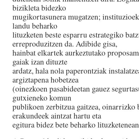
bizikleta bidezko
mugikortasunera mugatzen; instituzioe
landu beharko
lituzketen beste esparru estrategiko bat
erreproduzitzen da. Adibide gisa,
hainbat elkartek aurkeztutako proposam
gaiak izan dituzte
ardatz, hala nola paperontziak instalatz
argiztapena hobetzea
(oinezkoen pasabideetan gauez segurta
gutxieneko komun
publikoen zerbitzua gaitzea, oinarrizko
erakundeek aintzat hartu eta
egitura bidez bete beharko lituzketenean