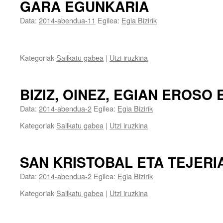
GARA EGUNKARIA
Data:
2014-abendua-11
Egilea:
Egia Bizirik
Kategoriak
Sailkatu gabea
|
Utzi iruzkina
BIZIZ, OINEZ, EGIAN EROSO 
Data:
2014-abendua-2
Egilea:
Egia Bizirik
Kategoriak
Sailkatu gabea
|
Utzi iruzkina
SAN KRISTOBAL ETA TEJERI
Data:
2014-abendua-2
Egilea:
Egia Bizirik
Kategoriak
Sailkatu gabea
|
Utzi iruzkina