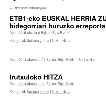
←
Bidalketa zaharragoak
ETB1-eko EUSKAL HERRIA Z
bidegorriari buruzko erreporta
Data:
2015-otsaila-6
Egilea:
Egia Bizirik
Kategoriak
Sailkatu gabea
|
Utzi iruzkina
Data:
2014-abendua-29
Egilea:
Egia Bizirik
|
Utzi iruzkina
Irutxuloko HITZA
Data:
2014-abendua-12
Egilea:
Egia Bizirik
Kategoriak
Sailkatu gabea
|
Utzi iruzkina