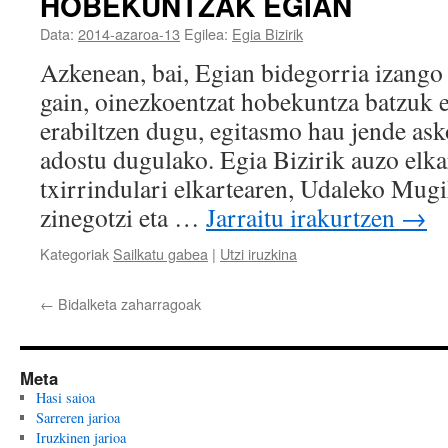
HOBEKUNTZAK EGIAN
Data:
2014-azaroa-13
Egilea:
Egia Bizirik
Azkenean, bai, Egian bidegorria izango
gain, oinezkoentzat hobekuntza batzuk er
erabiltzen dugu, egitasmo hau jende ask
adostu dugulako. Egia Bizirik auzo elka
txirrindulari elkartearen, Udaleko Mug
zinegotzi eta …
Jarraitu irakurtzen
→
Kategoriak
Sailkatu gabea
|
Utzi iruzkina
←
Bidalketa zaharragoak
Meta
Hasi saioa
Sarreren jarioa
Iruzkinen jarioa