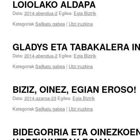
LOIOLAKO ALDAPA
Data:
2014-abendua-2
Egilea:
Egia Bizirik
Kategoriak
Sailkatu gabea
|
Utzi iruzkina
GLADYS ETA TABAKALERA I
Data:
2014-abendua-2
Egilea:
Egia Bizirik
Kategoriak
Sailkatu gabea
|
Utzi iruzkina
BIZIZ, OINEZ, EGIAN EROSO!
Data:
2014-azaroa-23
Egilea:
Egia Bizirik
Kategoriak
Sailkatu gabea
|
Utzi iruzkina
BIDEGORRIA ETA OINEZKOE