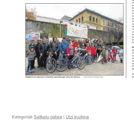
Kategoriak
Sailkatu gabea
|
Utzi iruzkina