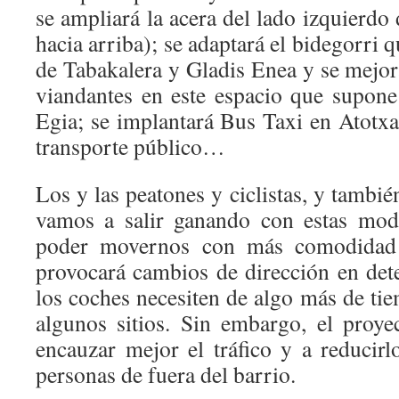
se ampliará la acera del lado izquierdo 
hacia arriba); se adaptará el bidegorri 
de Tabakalera y Gladis Enea y se mejora
viandantes en este espacio que supone 
Egia; se implantará Bus Taxi en Atotxa 
transporte público…
Los y las peatones y ciclistas, y tambié
vamos a salir ganando con estas mod
poder movernos con más comodidad 
provocará cambios de dirección en det
los coches necesiten de algo más de ti
algunos sitios. Sin embargo, el proy
encauzar mejor el tráfico y a reducirl
personas de fuera del barrio.