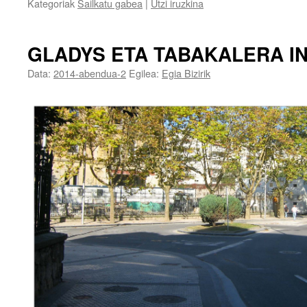
Kategoriak
Sailkatu gabea
|
Utzi iruzkina
GLADYS ETA TABAKALERA I
Data:
2014-abendua-2
Egilea:
Egia Bizirik