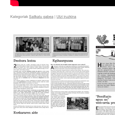
Kategoriak
Sailkatu gabea
|
Utzi iruzkina