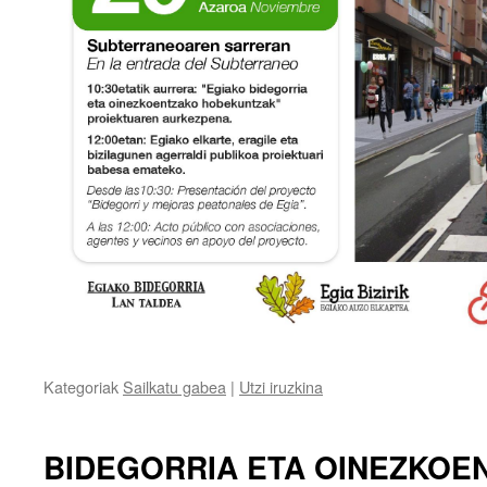
Kategoriak
Sailkatu gabea
|
Utzi iruzkina
BIDEGORRIA ETA OINEZKOE