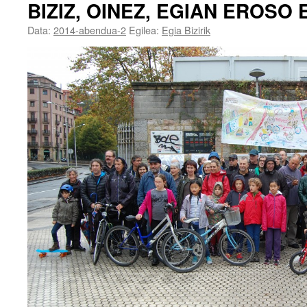
BIZIZ, OINEZ, EGIAN EROSO 
Data:
2014-abendua-2
Egilea:
Egia Bizirik