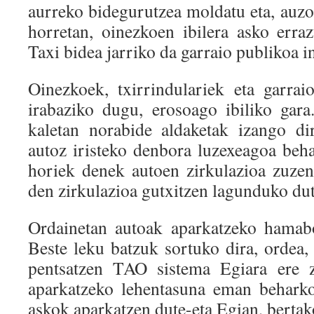
aurreko bidegurutzea moldatu eta, auzo
horretan, oinezkoen ibilera asko err
Taxi bidea jarriko da garraio publikoa
Oinezkoek, txirrindulariek eta garra
irabaziko dugu, erosoago ibiliko gara
kaletan norabide aldaketak izango di
autoz iristeko denbora luzexeagoa beha
horiek denek autoen zirkulazioa zuze
den zirkulazioa gutxitzen lagunduko dut
Ordainetan autoak aparkatzeko hamabo
Beste leku batzuk sortuko dira, ordea,
pentsatzen TAO sistema Egiara ere z
aparkatzeko lehentasuna eman beharko
askok aparkatzen dute-eta Egian, bertak