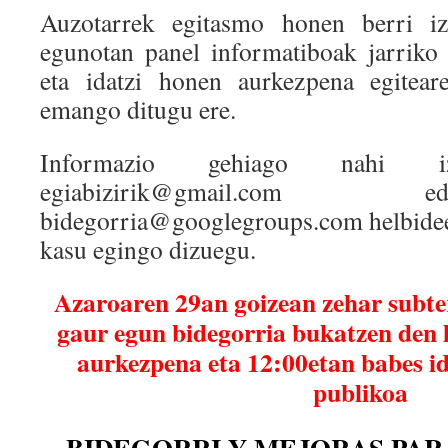
Auzotarrek egitasmo honen berri i
egunotan panel informatiboak jarriko 
eta idatzi honen aurkezpena egitear
emango ditugu ere.
Informazio gehiago nahi 
egiabizirik@gmail.com
bidegorria@googlegroups.com helbideet
kasu egingo dizuegu.
Azaroaren 29an goizean zehar subte
gaur egun bidegorria bukatzen den 
aurkezpena eta 12:00etan babes id
publikoa
BIDEGORRI Y MEJORAS PAR