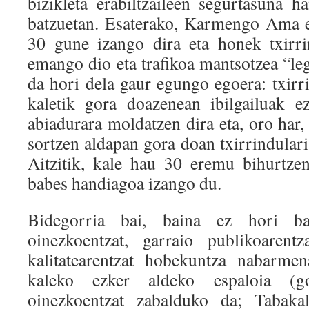
bizikleta erabiltzaileen segurtasuna h
batzuetan. Esaterako, Karmengo Ama 
30 gune izango dira eta honek txirri
emango dio eta trafikoa mantsotzea “le
da hori dela gaur egungo egoera: txir
kaletik gora doazenean ibilgailuak ez
abiadurara moldatzen dira eta, oro har,
sortzen aldapan gora doan txirrindulari
Aitzitik, kale hau 30 eremu bihurtzen
babes handiagoa izango du.
Bidegorria bai, baina ez hori ba
oinezkoentzat, garraio publikoarent
kalitatearentzat hobekuntza nabarme
kaleko ezker aldeko espaloia (g
oinezkoentzat zabalduko da; Tabaka