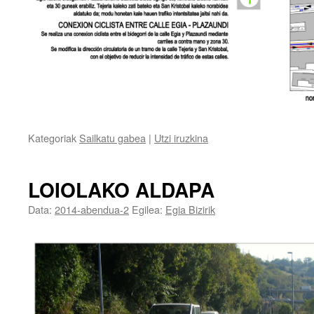
Kategoriak
Sailkatu gabea
|
Utzi iruzkina
LOIOLAKO ALDAPA
Data:
2014-abendua-2
Egilea:
Egia Bizirik