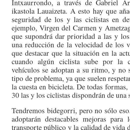
Intxaurrondo, a través de Gabriel Are
ikastola Lauaizeta. A esto hay que aña
seguridad de los y las ciclistas en de
ejemplo, Virgen del Carmen y Ametzag
que supondrá dar prioridad a las y los 
una reducción de la velocidad de los 
que destacar que la situación en la actu
cuando algún ciclista sube por la c
vehículos se adoptan a su ritmo, y no 
tipo de problema, ya que suelen respeta
la cuesta en bicicleta. De todas formas,
30 las y los ciclistas dispondrán de una
Tendremos bidegorri, pero no sólo eso.
adoptarán destacables mejoras para l
transporte público y la calidad de vida 