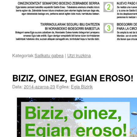
Kategoriak
Sailkatu gabea
|
Utzi iruzkina
BIZIZ, OINEZ, EGIAN EROSO!
Data:
2014-azaroa-23
Egilea:
Egia Bizirik