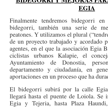
EGIA
Finalmente tendremos bidegorri en
bidegorri, también una serie de me
peatones. Y utilizamos el plural (“tendr
de un proyecto trabajado y acordado 
agentes, en el que la asociación Egia Bi
ciclistas urbanos Kalapie, el conce
Ayuntamiento de Donostia, perso
departamento y ciudadanía, en gener
aportaciones en un proceso que ha durad
El bidegorri subirá por la calle Egi
llegará hasta el puente de Loiola. Se i
Egia y Tejeria, hasta Plaza Haundi