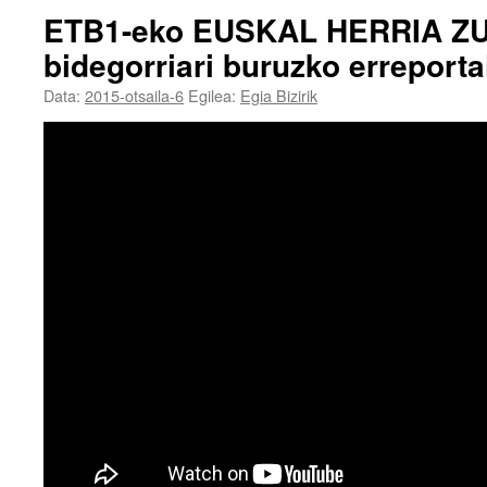
ETB1-eko EUSKAL HERRIA Z
bidegorriari buruzko erreporta
Data:
2015-otsaila-6
Egilea:
Egia Bizirik