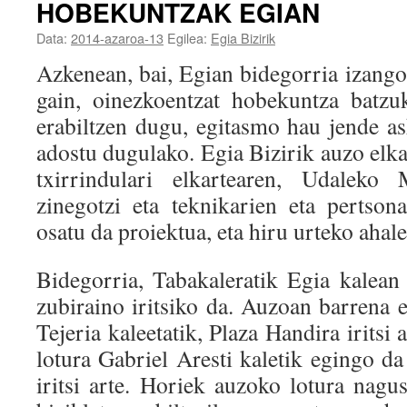
HOBEKUNTZAK EGIAN
Data:
2014-azaroa-13
Egilea:
Egia Bizirik
Azkenean, bai, Egian bidegorria izango
gain, oinezkoentzat hobekuntza batzu
erabiltzen dugu, egitasmo hau jende as
adostu dugulako. Egia Bizirik auzo elka
txirrindulari elkartearen, Udaleko 
zinegotzi eta teknikarien eta pertso
osatu da proiektua, eta hiru urteko ahal
Bidegorria, Tabakaleratik Egia kalean
zubiraino iritsiko da. Auzoan barrena 
Tejeria kaleetatik, Plaza Handira iritsi
lotura Gabriel Aresti kaletik egingo da
iritsi arte. Horiek auzoko lotura nagu