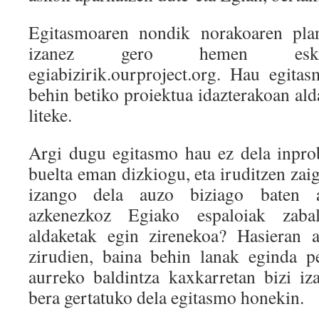
Egitasmoaren nondik norakoaren plan
izanez gero hemen eskura
egiabizirik.ourproject.org. Hau egit
behin betiko proiektua idazterakoan alda
liteke.
Argi dugu egitasmo hau ez dela inpro
buelta eman dizkiogu, eta iruditzen zaig
izango dela auzo biziago baten 
azkenezkoz Egiako espaloiak zabal
aldaketak egin zirenekoa? Hasieran a
zirudien, baina behin lanak eginda p
aurreko baldintza kaxkarretan bizi i
bera gertatuko dela egitasmo honekin.