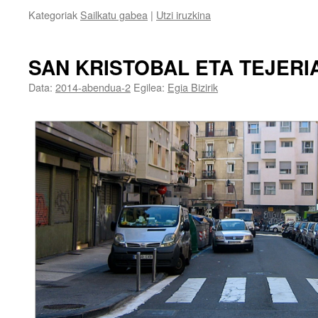
Kategoriak
Sailkatu gabea
|
Utzi iruzkina
SAN KRISTOBAL ETA TEJERI
Data:
2014-abendua-2
Egilea:
Egia Bizirik