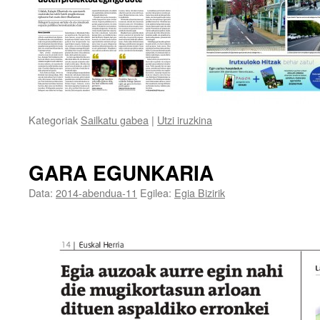
Kategoriak
Sailkatu gabea
|
Utzi iruzkina
GARA EGUNKARIA
Data:
2014-abendua-11
Egilea:
Egia Bizirik