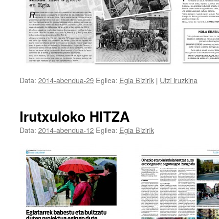
Data:
2014-abendua-29
Egilea:
Egia Bizirik
|
Utzi iruzkina
Irutxuloko HITZA
Data:
2014-abendua-12
Egilea:
Egia Bizirik