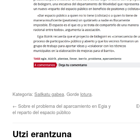
Kategoria:
Sailkatu gabea
. Gorde
lotura
.
←
Sobre el problema del aparcamiento en Egia y
E
el reparto del espacio público
Utzi erantzuna