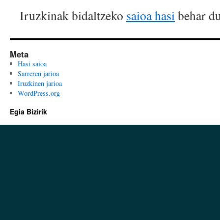
Iruzkinak bidaltzeko
saioa hasi
behar du
Meta
Hasi saioa
Sarreren jarioa
Iruzkinen jarioa
WordPress.org
Egia Bizirik