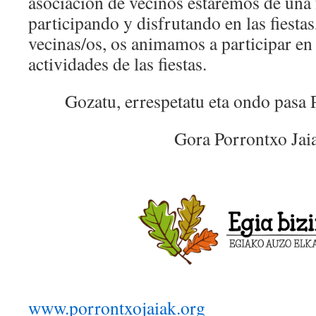
asociacion de vecinos estaremos de una
participando y disfrutando en las fiesta
vecinas/os, os animamos a participar en 
actividades de las fiestas.
Gozatu, errespetatu eta ondo pasa 
Gora Porrontxo Jai
www.porrontxojaiak.org