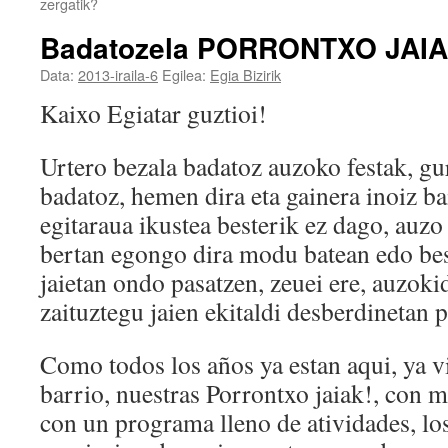
zergatik?
Badatozela PORRONTXO JAIA
Data:
2013-iraila-6
Egilea:
Egia Bizirik
Kaixo Egiatar guztioi!
Urtero bezala badatoz auzoko festak, gu
badatoz, hemen dira eta gainera inoiz b
egitaraua ikustea besterik ez dago, auzo
bertan egongo dira modu batean edo bes
jaietan ondo pasatzen, zeuei ere, auzok
zaituztegu jaien ekitaldi desberdinetan p
Como todos los años ya estan aqui, ya vi
barrio, nuestras Porrontxo jaiak!, con 
con un programa lleno de atividades, l