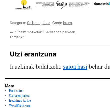
Kategoria:
Sailkatu gabea
. Gorde
lotura
.
←
Zuhaitz mozketak Gladysenea parkean,
zergatik?
Utzi erantzuna
Iruzkinak bidaltzeko
saioa hasi
behar du
Meta
Hasi saioa
Sarreren jarioa
Iruzkinen jarioa
WordPress.org