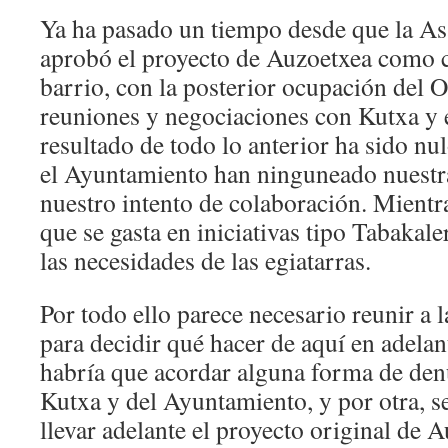
Ya ha pasado un tiempo desde que la A
aprobó el proyecto de Auzoetxea como c
barrio, con la posterior ocupación del 
reuniones y negociaciones con Kutxa y 
resultado de todo lo anterior ha sido nu
el Ayuntamiento han ninguneado nuestr
nuestro intento de colaboración. Mientr
que se gasta en iniciativas tipo Tabakale
las necesidades de las egiatarras.
Por todo ello parece necesario reunir a
para decidir qué hacer de aquí en adelan
habría que acordar alguna forma de denu
Kutxa y del Ayuntamiento, y por otra, se
llevar adelante el proyecto original de A