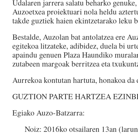
Udalaren jarrera salatu beharko genuke, 
Auzoetxea proiektuari nola heldu aztertu
takde guztiek haien ekintzetarako leku b
Bestalde, Auzolan bat antolatzea ere A
egitekoa litzateke, adibidez, duela bi ur
apaindu genuen Plaza Haundiko muralar
zutabeen margoak berritzea eta txukunt
Aurrekoa kontutan hartuta, honakoa da d
GUZTION PARTE HARTZEA EZINB
Egiako Auzo-Batzarra:
Noiz: 2016ko otsailaren 13an (larun