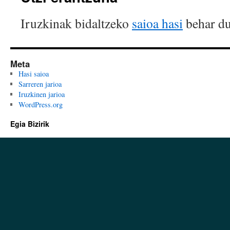
Iruzkinak bidaltzeko
saioa hasi
behar du
Meta
Hasi saioa
Sarreren jarioa
Iruzkinen jarioa
WordPress.org
Egia Bizirik