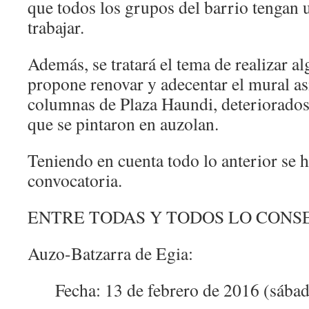
que todos los grupos del barrio tengan u
trabajar.
Además, se tratará el tema de realizar a
propone renovar y adecentar el mural a
columnas de Plaza Haundi, deteriorados
que se pintaron en auzolan.
Teniendo en cuenta todo lo anterior se h
convocatoria.
ENTRE TODAS Y TODOS LO CON
Auzo-Batzarra de Egia:
Fecha: 13 de febrero de 2016 (sába