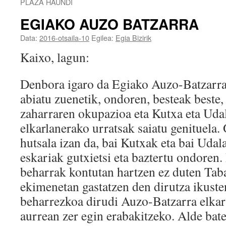
PLAZA HAUNDI
EGIAKO AUZO BATZARRA
Data:
2016-otsaila-10
Egilea:
Egia Bizirik
Kaixo, lagun:
Denbora igaro da Egiako Auzo-Batzarra
abiatu zuenetik, ondoren, besteak beste
zaharraren okupazioa eta Kutxa eta Udal
elkarlanerako urratsak saiatu genituela.
hutsala izan da, bai Kutxak eta bai Uda
eskariak gutxietsi eta baztertu ondoren.
beharrak kontutan hartzen ez duten Tab
ekimenetan gastatzen den dirutza ikust
beharrezkoa dirudi Auzo-Batzarra elkar
aurrean zer egin erabakitzeko. Alde bate