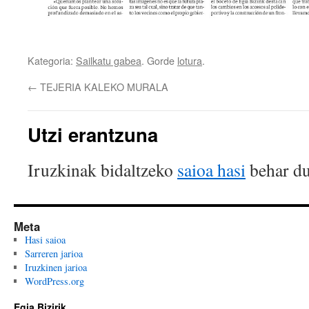
Kategoria:
Sailkatu gabea
. Gorde
lotura
.
←
TEJERIA KALEKO MURALA
Utzi erantzuna
Iruzkinak bidaltzeko
saioa hasi
behar du
Meta
Hasi saioa
Sarreren jarioa
Iruzkinen jarioa
WordPress.org
Egia Bizirik